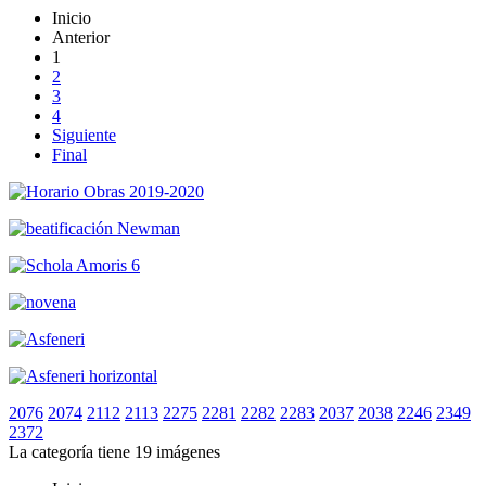
Inicio
Anterior
1
2
3
4
Siguiente
Final
2076
2074
2112
2113
2275
2281
2282
2283
2037
2038
2246
2349
2372
La categoría tiene 19 imágenes