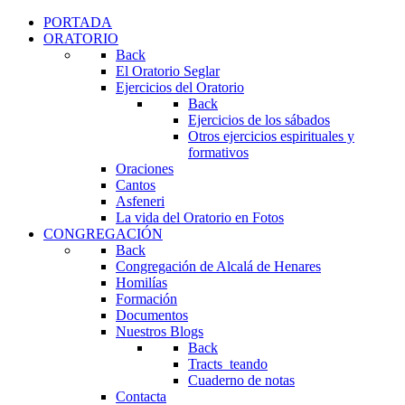
PORTADA
ORATORIO
Back
El Oratorio Seglar
Ejercicios del Oratorio
Back
Ejercicios de los sábados
Otros ejercicios espirituales y
formativos
Oraciones
Cantos
Asfeneri
La vida del Oratorio en Fotos
CONGREGACIÓN
Back
Congregación de Alcalá de Henares
Homilías
Formación
Documentos
Nuestros Blogs
Back
Tracts_teando
Cuaderno de notas
Contacta