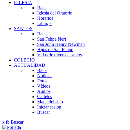
IGLESIA
Back
Iglesia del Oratorio
Horarios
Liturgia
SANTOS
Back
San Felipe Neri
San John Henry Newman
Hijos de San Felipe
Vidas de diversos santos
COLEGIO
ACTUALIDAD
Back
Noticias
Fotos
Vídeos
Audios
Carteles
Mapa del sitio
Iniciar sesión
Buscar
x
fb
Buscar