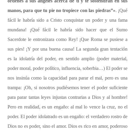
órdenes a sus ángeles acerca de ti y te sostendrán en sus
manos, para que tu pie no tropiece con las piedras”»
. ¡Qué
fácil le habría sido a Cristo conquistar un poder y una fama
mundana! ¡Qué fácil le habría sido hacer que el Sumo
Sacerdote le entronizara como Rey! ¡Que Roma se pusiese a
sus pies! ¡Y por una buena causa! La segunda gran tentación
es la idolatría del poder, en sentido amplio (poder material,
poder moral, poder político, influencia, soberbia…) El poder se
nos insinúa como la capacidad para parar el mal, pero es una
trampa: ¡Oh, si nosotros pudiésemos tener el poder suficiente
para parar tantas leyes injustas contrarias a Dios y al hombre!
Pero en realidad, es un engaño: al mal lo vence la cruz, no el
poder. El poder idolatrado es un engaño: el verdadero rostro de
Dios no es poder, sino el amor. Dios es rico en amor, poderoso