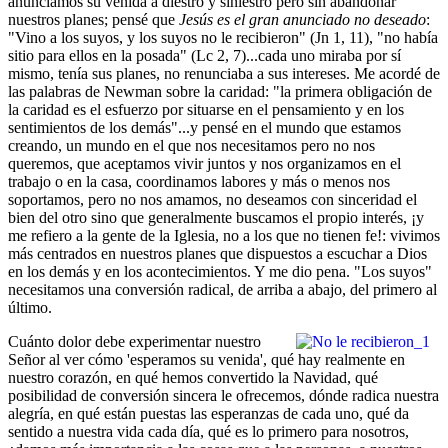
anunciamos su venida a diestro y siniestro pero sin abandonar
nuestros planes; pensé que
Jesús es el gran anunciado no deseado
:
"Vino a los suyos, y los suyos no le recibieron" (Jn 1, 11), "no había
sitio para ellos en la posada" (Lc 2, 7)...cada uno miraba por sí
mismo, tenía sus planes, no renunciaba a sus intereses. Me acordé de
las palabras de Newman sobre la caridad: "la primera obligación de
la caridad es el esfuerzo por situarse en el pensamiento y en los
sentimientos de los demás"...y pensé en el mundo que estamos
creando, un mundo en el que nos necesitamos pero no nos
queremos, que aceptamos vivir juntos y nos organizamos en el
trabajo o en la casa, coordinamos labores y más o menos nos
soportamos, pero no nos amamos, no deseamos con sinceridad el
bien del otro sino que generalmente buscamos el propio interés, ¡y
me refiero a la gente de la Iglesia, no a los que no tienen fe!: vivimos
más centrados en nuestros planes que dispuestos a escuchar a Dios
en los demás y en los acontecimientos. Y me dio pena. "Los suyos"
necesitamos una conversión radical, de arriba a abajo, del primero al
último.
Cuánto dolor debe experimentar nuestro
Señor al ver cómo 'esperamos su venida', qué hay realmente en
nuestro corazón, en qué hemos convertido la Navidad, qué
posibilidad de conversión sincera le ofrecemos, dónde radica nuestra
alegría, en qué están puestas las esperanzas de cada uno, qué da
sentido a nuestra vida cada día, qué es lo primero para nosotros,