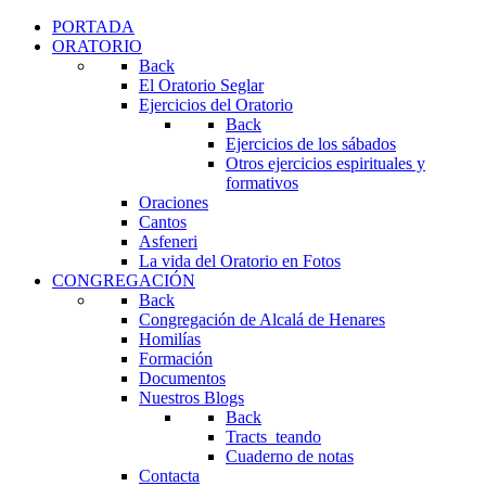
PORTADA
ORATORIO
Back
El Oratorio Seglar
Ejercicios del Oratorio
Back
Ejercicios de los sábados
Otros ejercicios espirituales y
formativos
Oraciones
Cantos
Asfeneri
La vida del Oratorio en Fotos
CONGREGACIÓN
Back
Congregación de Alcalá de Henares
Homilías
Formación
Documentos
Nuestros Blogs
Back
Tracts_teando
Cuaderno de notas
Contacta