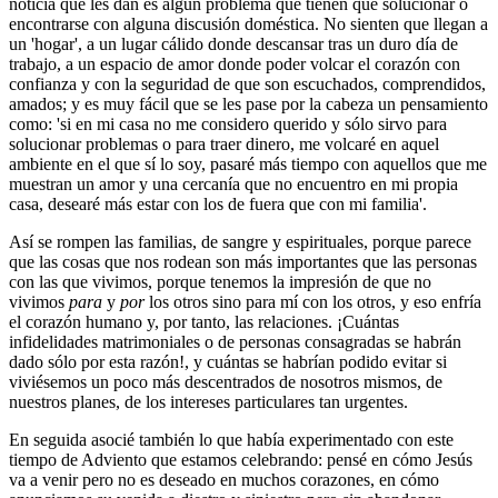
noticia que les dan es algún problema que tienen que solucionar o
encontrarse con alguna discusión doméstica. No sienten que llegan a
un 'hogar', a un lugar cálido donde descansar tras un duro día de
trabajo, a un espacio de amor donde poder volcar el corazón con
confianza y con la seguridad de que son escuchados, comprendidos,
amados; y es muy fácil que se les pase por la cabeza un pensamiento
como: 'si en mi casa no me considero querido y sólo sirvo para
solucionar problemas o para traer dinero, me volcaré en aquel
ambiente en el que sí lo soy, pasaré más tiempo con aquellos que me
muestran un amor y una cercanía que no encuentro en mi propia
casa, desearé más estar con los de fuera que con mi familia'.
Así se rompen las familias, de sangre y espirituales, porque parece
que las cosas que nos rodean son más importantes que las personas
con las que vivimos, porque tenemos la impresión de que no
vivimos
para
y
por
los otros sino para mí con los otros, y eso enfría
el corazón humano y, por tanto, las relaciones. ¡Cuántas
infidelidades matrimoniales o de personas consagradas se habrán
dado sólo por esta razón!, y cuántas se habrían podido evitar si
viviésemos un poco más descentrados de nosotros mismos, de
nuestros planes, de los intereses particulares tan urgentes.
En seguida asocié también lo que había experimentado con este
tiempo de Adviento que estamos celebrando: pensé en cómo Jesús
va a venir pero no es deseado en muchos corazones, en cómo