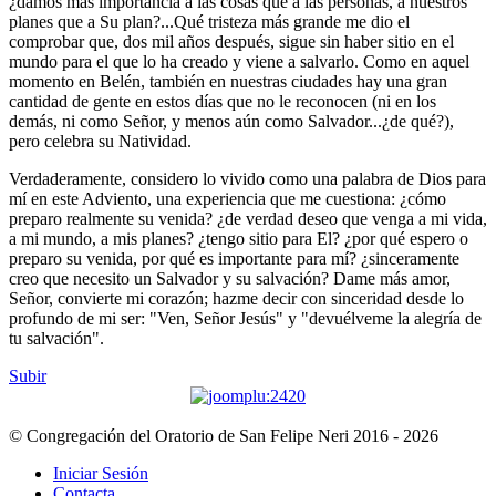
¿damos más importancia a las cosas que a las personas, a nuestros
planes que a Su plan?...Qué tristeza más grande me dio el
comprobar que, dos mil años después, sigue sin haber sitio en el
mundo para el que lo ha creado y viene a salvarlo. Como en aquel
momento en Belén, también en nuestras ciudades hay una gran
cantidad de gente en estos días que no le reconocen (ni en los
demás, ni como Señor, y menos aún como Salvador...¿de qué?),
pero celebra su Natividad.
Verdaderamente, considero lo vivido como una palabra de Dios para
mí en este Adviento, una experiencia que me cuestiona: ¿cómo
preparo realmente su venida? ¿de verdad deseo que venga a mi vida,
a mi mundo, a mis planes? ¿tengo sitio para El? ¿por qué espero o
preparo su venida, por qué es importante para mí? ¿sinceramente
creo que necesito un Salvador y su salvación? Dame más amor,
Señor, convierte mi corazón; hazme decir con sinceridad desde lo
profundo de mi ser: "Ven, Señor Jesús" y "devuélveme la alegría de
tu salvación".
Subir
© Congregación del Oratorio de San Felipe Neri 2016 - 2026
Iniciar Sesión
Contacta