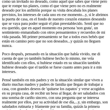
como un invitado no deseado, como aquel que sabes que viene pero
que te rompe tus planes, como el que viene pero no es realmente
deseado por los anfitrión porque su visita descabala los planes
previstos, los intereses de cada uno en ese momento...y, si le abrimos
la puerta de casa, en el fondo de nuestro corazón estamos deseando
que se vaya para poder seguir el plan preestablecido. Sentí que no
era querido, que en aquel momento era persona 'non grata', un
sentimiento enmarañado con otros pensamientos y recuerdos de mi
vida pasada. Mi primer pensamiento se fue a todos esos bebés que
están en camino pero que no son deseados...y quizás no lleguen
nunca.
Poco después, pensando en la situación que había vivido, me di
cuenta de que yo también hubiese hecho lo mismo, me veía
identificado con ellos, si hubiese estado en su situación también
hubiese deseado que el tardón se fuese cuanto antes para ir a mis
intereses.
Pensé también en mis padres y en la situación similar que viven a
diario muchas madres y padres de familia que llegan de trabajar a
casa, con grandes deseos de 'quitarse los zapatos' y verse acogidos
en su propia casa, de recibir un beso al llegar, de ser saludados con
una sonrisa de cariño sincero, con una pregunta que se interesa
realmente por ellos, por su actividad de ese día,...y, sin embargo, son
saludados rutinaria y fríamente por su familia, quizás la primera