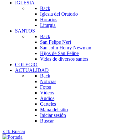
IGLESIA
Back
Iglesia del Oratorio
Horarios
Liturgia
SANTOS
Back
San Felipe Neri
San John Henry Newman
Hijos de San Felipe
Vidas de diversos santos
COLEGIO
ACTUALIDAD
Back
Noticias
Fotos
Vídeos
Audios
Carteles
Mapa del sitio
Iniciar sesión
Buscar
x
fb
Buscar