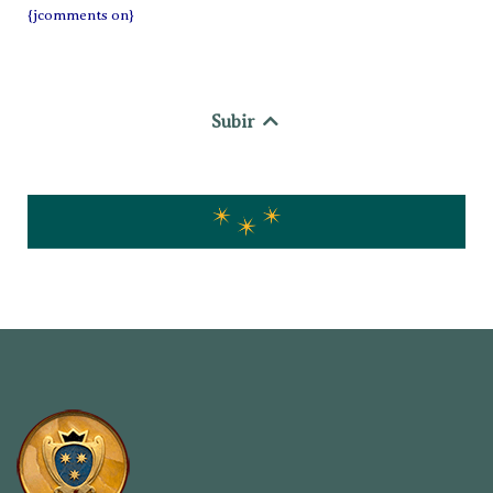
{jcomments on}
Subir