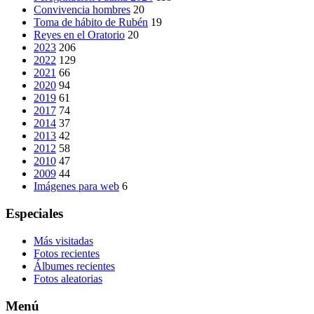
Convivencia hombres
20
Toma de hábito de Rubén
19
Reyes en el Oratorio
20
2023
206
2022
129
2021
66
2020
94
2019
61
2017
74
2014
37
2013
42
2012
58
2010
47
2009
44
Imágenes para web
6
Especiales
Más visitadas
Fotos recientes
Álbumes recientes
Fotos aleatorias
Menú