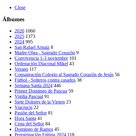
Close
Álbumes
2026
1060
2025
1373
2024
995
San Rafael Arnaiz
8
Madre Olga - Sagrado Corazón
9
Convivencia 1-3 noviembre
101
Ordenación Diaconal Mikel
43
Verano
117
Consagración Colegio al Sagrado Corazón de Jesús
56
Fútbol - Solteros contra casados
38
Semana Santa 2024
446
Primer Domingo de Pascua
59
Vigilia Pascual
91
Siete Dolores de la Virgen
23
Viacrucis
22
Pasión del Señor
81
Hora Santa
41
Cena del Señor
84
Domingo de Ramos
45
Peregrinación Fátima 2024
118