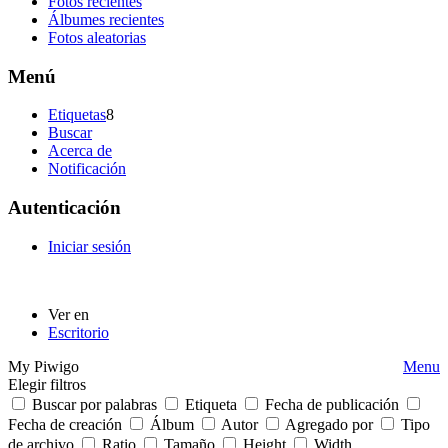
Fotos recientes
Álbumes recientes
Fotos aleatorias
Menú
Etiquetas
8
Buscar
Acerca de
Notificación
Autenticación
Iniciar sesión
Ver en
Escritorio
My Piwigo
Menu
Elegir filtros
Buscar por palabras
Etiqueta
Fecha de publicación
Fecha de creación
Álbum
Autor
Agregado por
Tipo
de archivo
Ratio
Tamaño
Height
Width