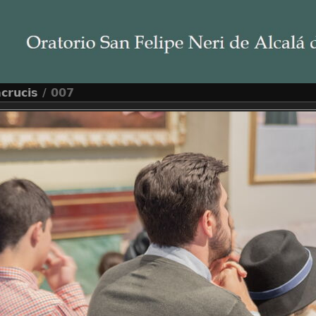
acrucis
/ 007