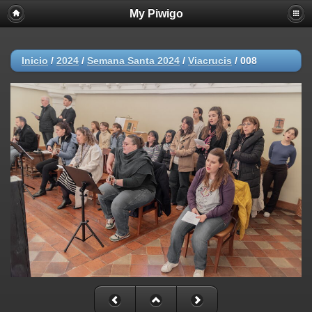
My Piwigo
Inicio
/
2024
/
Semana Santa 2024
/
Viacrucis
/
008