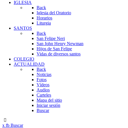
IGLESIA
Back
Iglesia del Oratorio
Horarios
Liturgia
SANTOS
Back
San Felipe Neri
San John Henry Newman
Hijos de San Felipe
Vidas de diversos santos
COLEGIO
ACTUALIDAD
Back
Noticias
Fotos
Vídeos
Audios
Carteles
Mapa del sitio
Iniciar sesión
Buscar
x
fb
Buscar