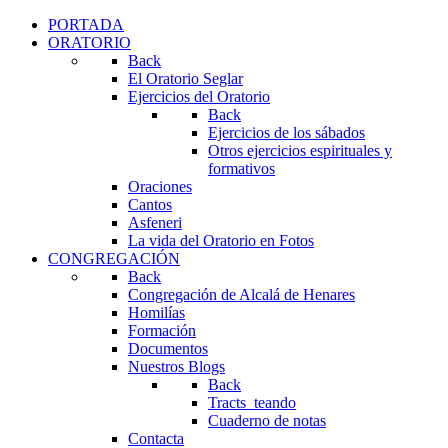
PORTADA
ORATORIO
Back
El Oratorio Seglar
Ejercicios del Oratorio
Back
Ejercicios de los sábados
Otros ejercicios espirituales y
formativos
Oraciones
Cantos
Asfeneri
La vida del Oratorio en Fotos
CONGREGACIÓN
Back
Congregación de Alcalá de Henares
Homilías
Formación
Documentos
Nuestros Blogs
Back
Tracts_teando
Cuaderno de notas
Contacta