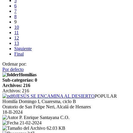
5
6
7
8
9
10
11
12
13
Siguiente
Final
Ordenar por:
Por defecto
Homilías
Sub-categorías: 0
Archivos: 216
Archivos: 216
JESÚS SE ENCAMINA AL DESIERTO
POPULAR
Homilía Domingo I, Cuaresma, ciclo B
Oratorio de San Felipe Neri, Alcalá de Henares
18-II-2024
P. Enrique Santayana C.O.
21-02-2024
62.03 KB