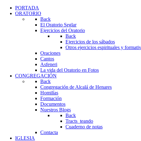
PORTADA
ORATORIO
Back
El Oratorio Seglar
Ejercicios del Oratorio
Back
Ejercicios de los sábados
Otros ejercicios espirituales y formati
Oraciones
Cantos
Asfeneri
La vida del Oratorio en Fotos
CONGREGACIÓN
Back
Congregación de Alcalá de Henares
Homilías
Formación
Documentos
Nuestros Blogs
Back
Tracts_teando
Cuaderno de notas
Contacta
IGLESIA