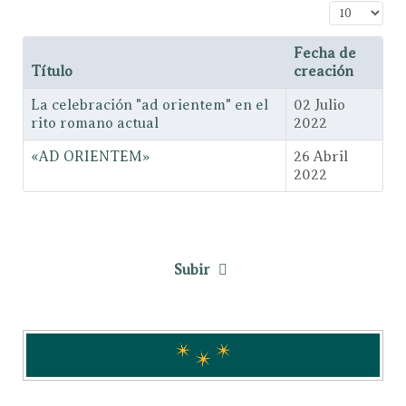
Cantidad a
Fecha de
Título
creación
La celebración "ad orientem" en el
02 Julio
rito romano actual
2022
«AD ORIENTEM»
26 Abril
2022
Subir