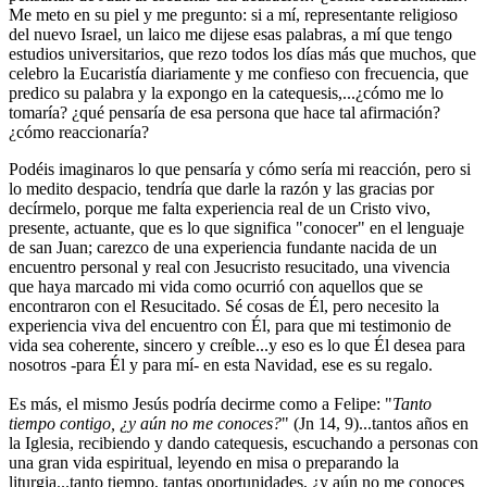
Me meto en su piel y me pregunto: si a mí, representante religioso
del nuevo Israel, un laico me dijese esas palabras, a mí que tengo
estudios universitarios, que rezo todos los días más que muchos, que
celebro la Eucaristía diariamente y me confieso con frecuencia, que
predico su palabra y la expongo en la catequesis,...¿cómo me lo
tomaría? ¿qué pensaría de esa persona que hace tal afirmación?
¿cómo reaccionaría?
Podéis imaginaros lo que pensaría y cómo sería mi reacción, pero si
lo medito despacio, tendría que darle la razón y las gracias por
decírmelo, porque me falta experiencia real de un Cristo vivo,
presente, actuante, que es lo que significa "conocer" en el lenguaje
de san Juan; carezco de una experiencia fundante nacida de un
encuentro personal y real con Jesucristo resucitado, una vivencia
que haya marcado mi vida como ocurrió con aquellos que se
encontraron con el Resucitado. Sé cosas de Él, pero necesito la
experiencia viva del encuentro con Él, para que mi testimonio de
vida sea coherente, sincero y creíble...y eso es lo que Él desea para
nosotros -para Él y para mí- en esta Navidad, ese es su regalo.
Es más, el mismo Jesús podría decirme como a Felipe: "
Tanto
tiempo contigo, ¿y aún no me conoces?
" (Jn 14, 9)...tantos años en
la Iglesia, recibiendo y dando catequesis, escuchando a personas con
una gran vida espiritual, leyendo en misa o preparando la
liturgia...tanto tiempo, tantas oportunidades, ¿y aún no me conoces