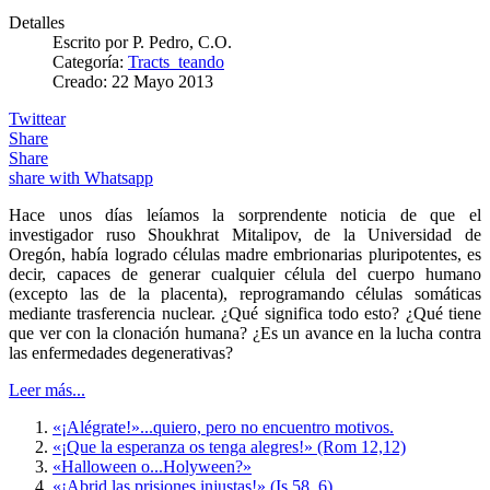
Detalles
Escrito por
P. Pedro, C.O.
Categoría:
Tracts_teando
Creado: 22 Mayo 2013
Twittear
Share
Share
share with Whatsapp
Hace unos días leíamos la sorprendente noticia de que el
investigador ruso Shoukhrat Mitalipov, de la Universidad de
Oregón, había logrado células madre embrionarias pluripotentes, es
decir, capaces de generar cualquier célula del cuerpo humano
(excepto las de la placenta), reprogramando células somáticas
mediante trasferencia nuclear. ¿Qué significa todo esto? ¿Qué tiene
que ver con la clonación humana? ¿Es un avance en la lucha contra
las enfermedades degenerativas?
Leer más...
«¡Alégrate!»...quiero, pero no encuentro motivos.
«¡Que la esperanza os tenga alegres!» (Rom 12,12)
«Halloween o...Holyween?»
«¡Abrid las prisiones injustas!» (Is 58, 6)