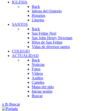
IGLESIA
Back
Iglesia del Oratorio
Horarios
Liturgia
SANTOS
Back
San Felipe Neri
San John Henry Newman
Hijos de San Felipe
Vidas de diversos santos
COLEGIO
ACTUALIDAD
Back
Noticias
Fotos
Vídeos
Audios
Carteles
Mapa del sitio
Iniciar sesión
Buscar
x
fb
Buscar