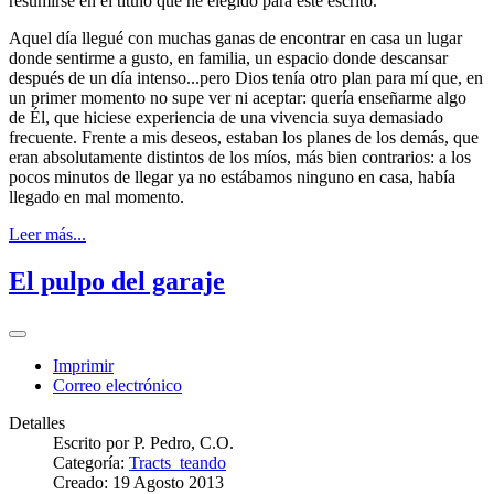
resumirse en el título que he elegido para este escrito.
Aquel día llegué con muchas ganas de encontrar en casa un lugar
donde sentirme a gusto, en familia, un espacio donde descansar
después de un día intenso...pero Dios tenía otro plan para mí que, en
un primer momento no supe ver ni aceptar: quería enseñarme algo
de Él, que hiciese experiencia de una vivencia suya demasiado
frecuente. Frente a mis deseos, estaban los planes de los demás, que
eran absolutamente distintos de los míos, más bien contrarios: a los
pocos minutos de llegar ya no estábamos ninguno en casa, había
llegado en mal momento.
Leer más...
El pulpo del garaje
Imprimir
Correo electrónico
Detalles
Escrito por
P. Pedro, C.O.
Categoría:
Tracts_teando
Creado: 19 Agosto 2013