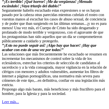
”¡Es terrible! ¡Qué horror! ¡Me da vergüenza! ¡Menudo
escándalo! ¡Vaya triunfo del diablo!”
Seguramente habréis escuchado estas expresiones o se os hayan
pasado por la cabeza otras parecidas mientras cubríais el rostro con
vuestras manos al escuchar los casos de abuso sexual, de conciencia
y de poder que iban surgiendo en las últimas semanas...¡y no es para
menos! Una vez más, el Cuerpo de Cristo ha sido desgarrado y
profanado de modo terrible y vergonzoso, con el agravante de que
los protagonistas han sido aquellos que un día se comprometieron
públicamente a cuidarlo y protegerlo.
”¡Esto no puede seguir así! ¡Algo hay que hacer! ¡Hay que
acabar con esto de una vez por todas!”
Las soluciones que más frecuentemente he escuchado se resumen en
incrementar los mecanismos de control sobre la vida de los
eclesiásticos, estrechar los criterios de selección de candidatos al
sacerdocio y a la vida consagrada, mayor vigilancia en la relación de
clérigos con menores y adultos vulnerables, aumentar los filtros de
internet a páginas pornográficas, una normativa más severa para
crímenes de este tipo,...en definitiva, confiar en una legislación más
estricta.
Propongo algo más barato, más beneficioso y más fructífero para el
hombre, para la Iglesia y para la sociedad.
Leer más...