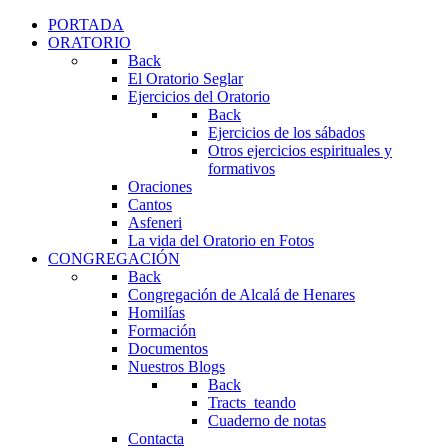
PORTADA
ORATORIO
Back
El Oratorio Seglar
Ejercicios del Oratorio
Back
Ejercicios de los sábados
Otros ejercicios espirituales y
formativos
Oraciones
Cantos
Asfeneri
La vida del Oratorio en Fotos
CONGREGACIÓN
Back
Congregación de Alcalá de Henares
Homilías
Formación
Documentos
Nuestros Blogs
Back
Tracts_teando
Cuaderno de notas
Contacta