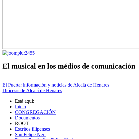
El musical en los médios de comunicación
El Puerta: información y noticias de Alcalá de Henares
Diócesis de Alcalá de Henares
Está aquí:
Inicio
CONGREGACIÓN
Documentos
ROOT
Escritos filipenses
San Felipe Neri