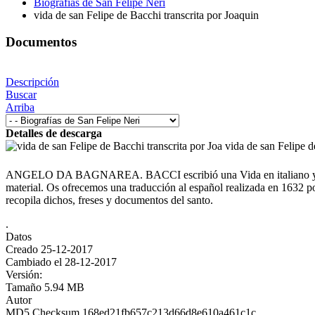
Biografías de San Felipe Neri
vida de san Felipe de Bacchi transcrita por Joaquin
Documentos
Descripción
Buscar
Arriba
Detalles de descarga
vida de san Felipe d
ANGELO DA BAGNAREA. BACCI escribió una Vida en italiano y la ded
material. Os ofrecemos una traducción al español realizada en 1632 po
recopila dichos, freses y documentos del santo.
.
Datos
Creado
25-12-2017
Cambiado el
28-12-2017
Versión:
Tamaño
5.94 MB
Autor
MD5 Checksum
168ed21fb657c213d66d8e610a461c1c