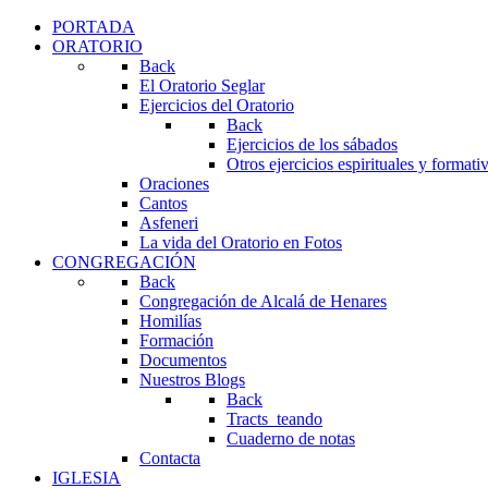
PORTADA
ORATORIO
Back
El Oratorio Seglar
Ejercicios del Oratorio
Back
Ejercicios de los sábados
Otros ejercicios espirituales y formati
Oraciones
Cantos
Asfeneri
La vida del Oratorio en Fotos
CONGREGACIÓN
Back
Congregación de Alcalá de Henares
Homilías
Formación
Documentos
Nuestros Blogs
Back
Tracts_teando
Cuaderno de notas
Contacta
IGLESIA