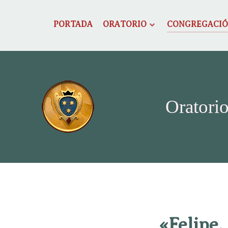
PORTADA
ORATORIO
CONGREGACI
Oratorio
«Felipe,