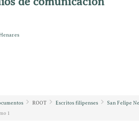
dios de comunicación
e Henares
ocumentos
ROOT
Escritos filipenses
San Felipe Ne
mo 1