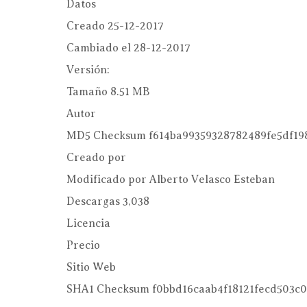
Datos
Creado
25-12-2017
Cambiado el
28-12-2017
Versión:
Tamaño
8.51 MB
Autor
MD5 Checksum
f614ba99359328782489fe5df19
Creado por
Modificado por
Alberto Velasco Esteban
Descargas
3,038
Licencia
Precio
Sitio Web
SHA1 Checksum
f0bbd16caab4f18121fecd503c