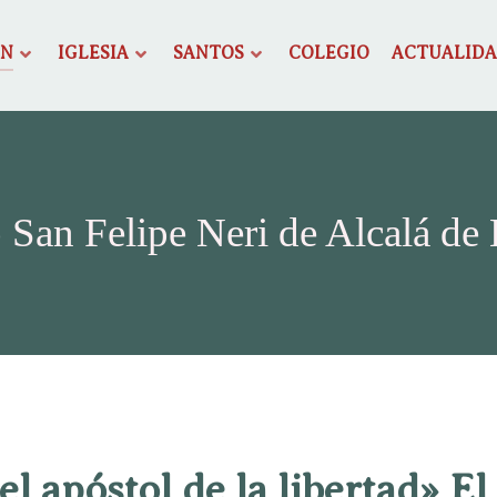
ÓN
IGLESIA
SANTOS
COLEGIO
ACTUALID
 San Felipe Neri de Alcalá de
 el apóstol de la libertad» El