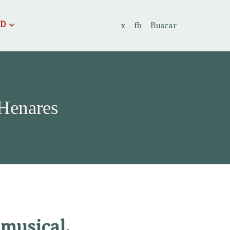
AD
x
fb
Buscar
 Henares
 musical.