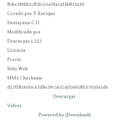
85bc3f6bb2c85b5e1a9facaf4b833a30
Creado por
P. Enrique
Santayana C.O.
Modificado por
Descargas
1,222
Licencia
Precio
Sitio Web
SHA1 Checksum
d57f185600c47d8e39c5625405605803765041d6
Descargar
Volver
Powered by jDownloads