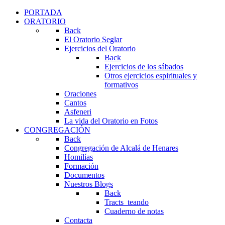
PORTADA
ORATORIO
Back
El Oratorio Seglar
Ejercicios del Oratorio
Back
Ejercicios de los sábados
Otros ejercicios espirituales y
formativos
Oraciones
Cantos
Asfeneri
La vida del Oratorio en Fotos
CONGREGACIÓN
Back
Congregación de Alcalá de Henares
Homilías
Formación
Documentos
Nuestros Blogs
Back
Tracts_teando
Cuaderno de notas
Contacta