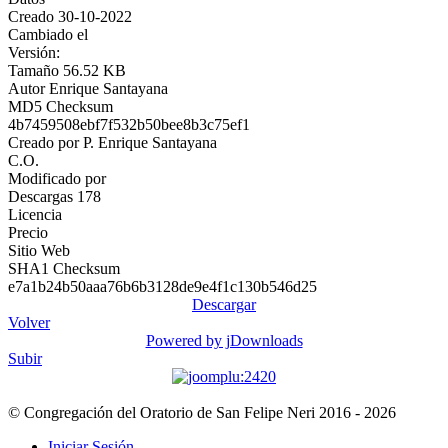
Creado
30-10-2022
Cambiado el
Versión:
Tamaño
56.52 KB
Autor
Enrique Santayana
MD5 Checksum
4b7459508ebf7f532b50bee8b3c75ef1
Creado por
P. Enrique Santayana
C.O.
Modificado por
Descargas
178
Licencia
Precio
Sitio Web
SHA1 Checksum
e7a1b24b50aaa76b6b3128de9e4f1c130b546d25
Descargar
Volver
Powered by jDownloads
Subir
© Congregación del Oratorio de San Felipe Neri 2016 - 2026
Iniciar Sesión