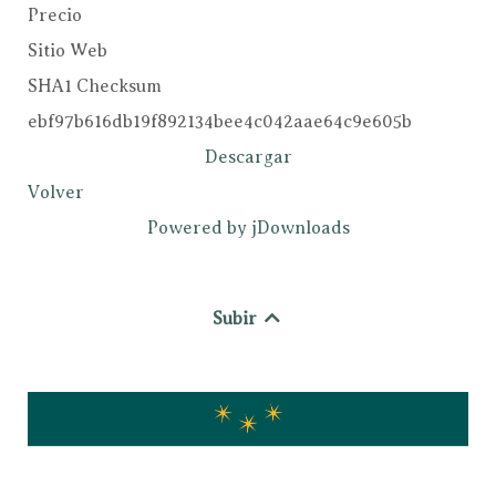
Precio
Sitio Web
SHA1 Checksum
ebf97b616db19f892134bee4c042aae64c9e605b
Descargar
Volver
Powered by jDownloads
Subir