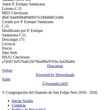
Autor
P. Enrique Santayana
Lozano C.O.
MD5 Checksum
d64744a06984f9d0937e349d8d651d4b
Creado por
P. Enrique Santayana
C.O.
Modificado por
P. Enrique
Santayana C.O.
Descargas
171
Licencia
Precio
Sitio Web
SHA1 Checksum
a7d3672ef57ba612b79fa490e97fcbc3a428af0e
Descargar
Volver
Powered by jDownloads
Subir
© Congregación del Oratorio de San Felipe Neri 2016 - 2026
Iniciar Sesión
Contacta
Política de Privacidad