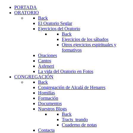
PORTADA
ORATORIO
Back
El Oratorio Seglar
Ejercicios del Oratorio
Back
Ejercicios de los sábados
Otros ejercicios espirituales y
formativos
Oraciones
Cantos
Asfeneri
La vida del Oratorio en Fotos
CONGREGACIÓN
Back
Congregación de Alcalá de Henares
Homilías
Formación
Documentos
Nuestros Blogs
Back
Tracts_teando
Cuaderno de notas
Contacta