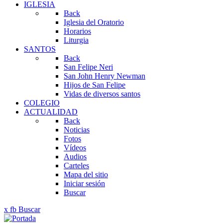
IGLESIA
Back
Iglesia del Oratorio
Horarios
Liturgia
SANTOS
Back
San Felipe Neri
San John Henry Newman
Hijos de San Felipe
Vidas de diversos santos
COLEGIO
ACTUALIDAD
Back
Noticias
Fotos
Vídeos
Audios
Carteles
Mapa del sitio
Iniciar sesión
Buscar
x
fb
Buscar