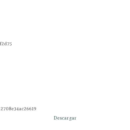
f2d75
42708e34ac26619
Descargar