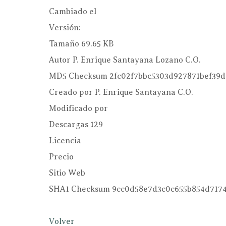
Cambiado el
Versión:
Tamaño
69.65 KB
Autor
P. Enrique Santayana Lozano C.O.
MD5 Checksum
2fc02f7bbc5303d927871bef39d
Creado por
P. Enrique Santayana C.O.
Modificado por
Descargas
129
Licencia
Precio
Sitio Web
SHA1 Checksum
9cc0d58e7d3c0c655b854d717
Volver