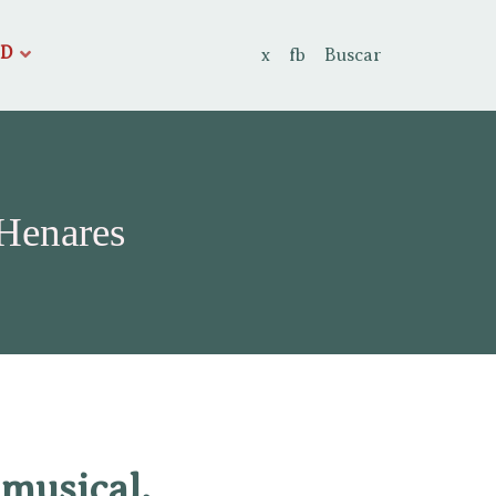
AD
x
fb
Buscar
 Henares
 musical.