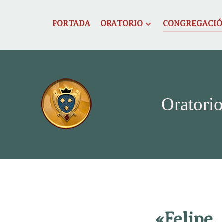
PORTADA
ORATORIO
CONGREGACI
Oratorio
«Felipe,