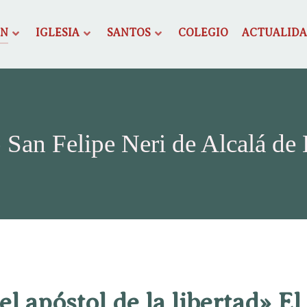
ÓN
IGLESIA
SANTOS
COLEGIO
ACTUALID
 San Felipe Neri de Alcalá de
 el apóstol de la libertad» El