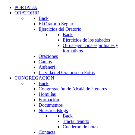
PORTADA
ORATORIO
Back
El Oratorio Seglar
Ejercicios del Oratorio
Back
Ejercicios de los sábados
Otros ejercicios espirituales y
formativos
Oraciones
Cantos
Asfeneri
La vida del Oratorio en Fotos
CONGREGACIÓN
Back
Congregación de Alcalá de Henares
Homilías
Formación
Documentos
Nuestros Blogs
Back
Tracts_teando
Cuaderno de notas
Contacta