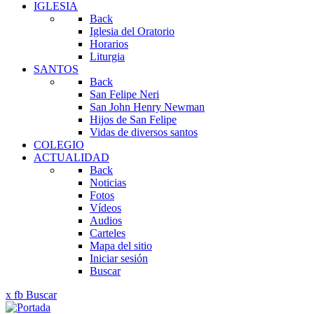
IGLESIA
Back
Iglesia del Oratorio
Horarios
Liturgia
SANTOS
Back
San Felipe Neri
San John Henry Newman
Hijos de San Felipe
Vidas de diversos santos
COLEGIO
ACTUALIDAD
Back
Noticias
Fotos
Vídeos
Audios
Carteles
Mapa del sitio
Iniciar sesión
Buscar
x
fb
Buscar