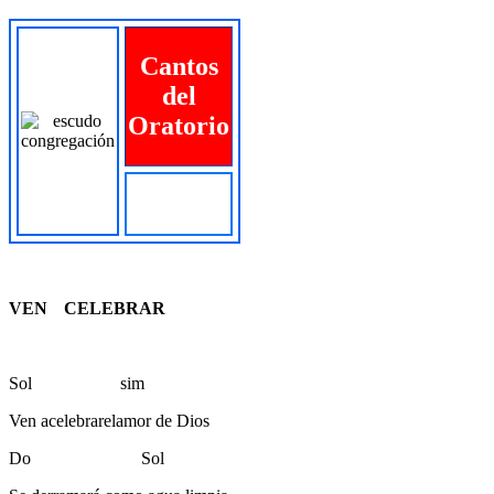
Cantos
del
Oratorio
VEN
A
CELEBRAR
Sol sim
Ven
a
celebr
a
r
el
amor
d
e
Dios
Do Sol