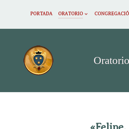
PORTADA
ORATORIO
CONGREGACI
Oratorio
«Felipe,