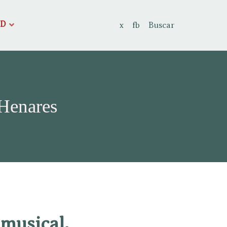
AD
x
fb
Buscar
 Henares
 musical.