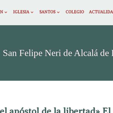
ÓN
IGLESIA
SANTOS
COLEGIO
ACTUALID
 San Felipe Neri de Alcalá de
 el apóstol de la libertad» El