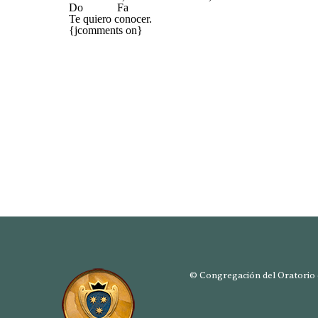
Do Fa
Te quiero conocer.
{jcomments on}
© Congregación del Oratorio d