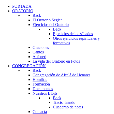
PORTADA
ORATORIO
Back
El Oratorio Seglar
Ejercicios del Oratorio
Back
Ejercicios de los sábados
Otros ejercicios espirituales y
formativos
Oraciones
Cantos
Asfeneri
La vida del Oratorio en Fotos
CONGREGACIÓN
Back
Congregación de Alcalá de Henares
Homilías
Formación
Documentos
Nuestros Blogs
Back
Tracts_teando
Cuaderno de notas
Contacta