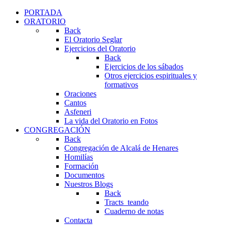
PORTADA
ORATORIO
Back
El Oratorio Seglar
Ejercicios del Oratorio
Back
Ejercicios de los sábados
Otros ejercicios espirituales y
formativos
Oraciones
Cantos
Asfeneri
La vida del Oratorio en Fotos
CONGREGACIÓN
Back
Congregación de Alcalá de Henares
Homilías
Formación
Documentos
Nuestros Blogs
Back
Tracts_teando
Cuaderno de notas
Contacta