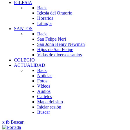
IGLESIA
Back
Iglesia del Oratorio
Horarios
Liturgia
SANTOS
Back
San Felipe Neri
San John Henry Newman
Hijos de San Felipe
Vidas de diversos santos
COLEGIO
ACTUALIDAD
Back
Noticias
Fotos
Vídeos
Audios
Carteles
Mapa del sitio
Iniciar sesión
Buscar
x
fb
Buscar