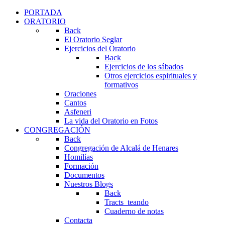
PORTADA
ORATORIO
Back
El Oratorio Seglar
Ejercicios del Oratorio
Back
Ejercicios de los sábados
Otros ejercicios espirituales y
formativos
Oraciones
Cantos
Asfeneri
La vida del Oratorio en Fotos
CONGREGACIÓN
Back
Congregación de Alcalá de Henares
Homilías
Formación
Documentos
Nuestros Blogs
Back
Tracts_teando
Cuaderno de notas
Contacta