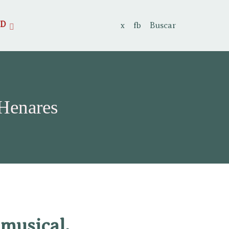
AD
x
fb
Buscar
 Henares
 musical.