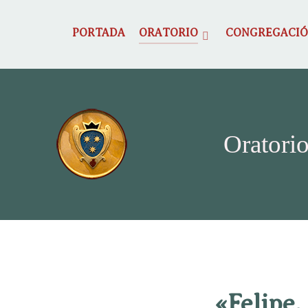
PORTADA
ORATORIO
CONGREGACI
Oratorio
«Felipe,