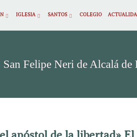
ÓN
IGLESIA
SANTOS
COLEGIO
ACTUALID
 San Felipe Neri de Alcalá de
 el apóstol de la libertad» El