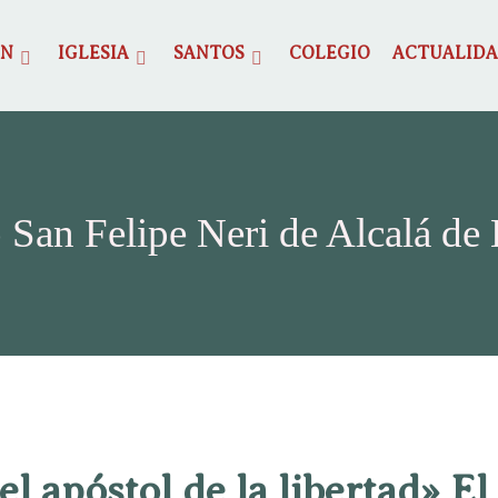
ÓN
IGLESIA
SANTOS
COLEGIO
ACTUALID
 San Felipe Neri de Alcalá de
 el apóstol de la libertad» El