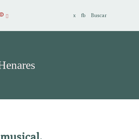
AD
x
fb
Buscar
 Henares
 musical.