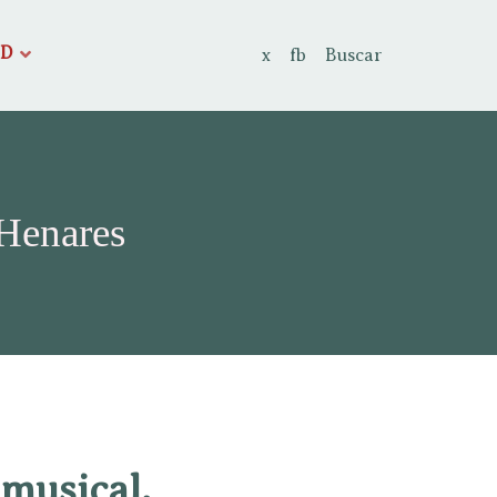
AD
x
fb
Buscar
 Henares
 musical.