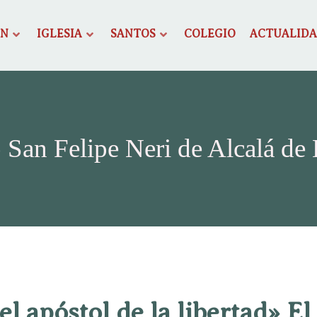
ÓN
IGLESIA
SANTOS
COLEGIO
ACTUALID
 San Felipe Neri de Alcalá de
 el apóstol de la libertad» El