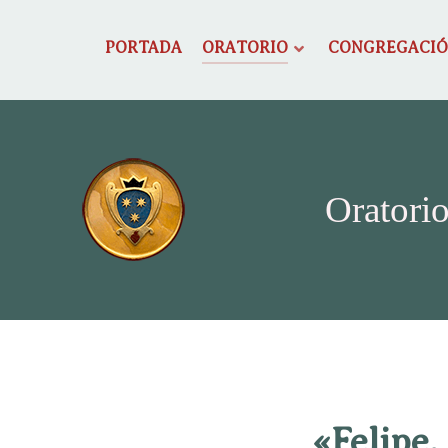
PORTADA
ORATORIO
CONGREGACI
Oratorio
«Felipe,