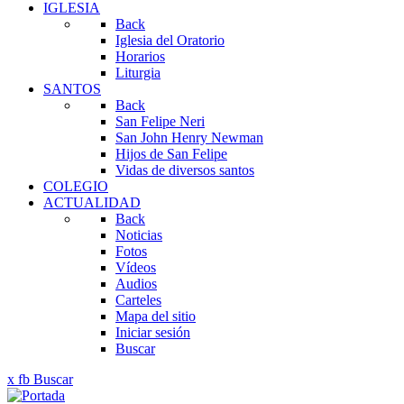
IGLESIA
Back
Iglesia del Oratorio
Horarios
Liturgia
SANTOS
Back
San Felipe Neri
San John Henry Newman
Hijos de San Felipe
Vidas de diversos santos
COLEGIO
ACTUALIDAD
Back
Noticias
Fotos
Vídeos
Audios
Carteles
Mapa del sitio
Iniciar sesión
Buscar
x
fb
Buscar