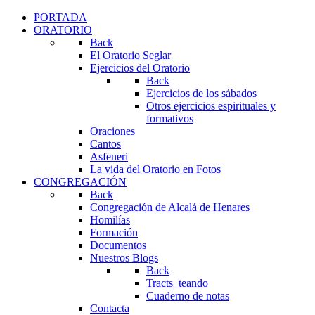
PORTADA
ORATORIO
Back
El Oratorio Seglar
Ejercicios del Oratorio
Back
Ejercicios de los sábados
Otros ejercicios espirituales y
formativos
Oraciones
Cantos
Asfeneri
La vida del Oratorio en Fotos
CONGREGACIÓN
Back
Congregación de Alcalá de Henares
Homilías
Formación
Documentos
Nuestros Blogs
Back
Tracts_teando
Cuaderno de notas
Contacta