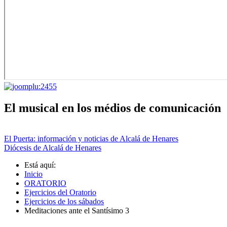
El musical en los médios de comunicación
El Puerta: información y noticias de Alcalá de Henares
Diócesis de Alcalá de Henares
Está aquí:
Inicio
ORATORIO
Ejercicios del Oratorio
Ejercicios de los sábados
Meditaciones ante el Santísimo 3