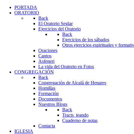
PORTADA
ORATORIO
Back
El Oratorio Seglar
Ejercicios del Oratorio
Back
Ejercicios de los sábados
Otros ejercicios espirituales y formati
Oraciones
Cantos
Asfeneri
La vida del Oratorio en Fotos
CONGREGACIÓN
Back
Congregación de Alcalá de Henares
Homilías
Formación
Documentos
Nuestros Blogs
Back
Tracts_teando
Cuaderno de notas
Contacta
IGLESIA