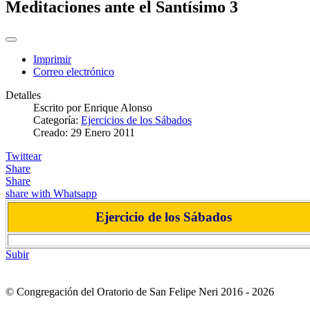
Meditaciones ante el Santísimo 3
Imprimir
Correo electrónico
Detalles
Escrito por
Enrique Alonso
Categoría:
Ejercicios de los Sábados
Creado: 29 Enero 2011
Twittear
Share
Share
share with Whatsapp
Ejercicio de los Sábados
Subir
© Congregación del Oratorio de San Felipe Neri 2016 - 2026