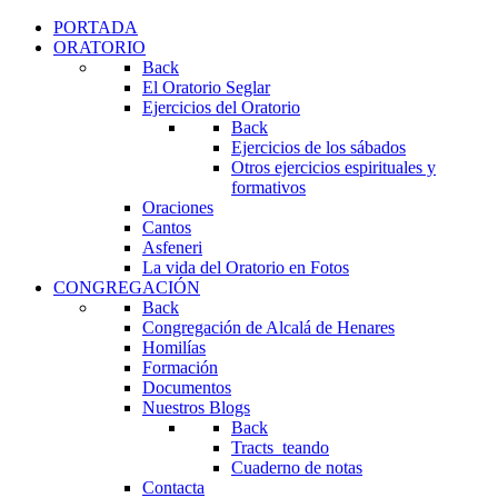
PORTADA
ORATORIO
Back
El Oratorio Seglar
Ejercicios del Oratorio
Back
Ejercicios de los sábados
Otros ejercicios espirituales y
formativos
Oraciones
Cantos
Asfeneri
La vida del Oratorio en Fotos
CONGREGACIÓN
Back
Congregación de Alcalá de Henares
Homilías
Formación
Documentos
Nuestros Blogs
Back
Tracts_teando
Cuaderno de notas
Contacta