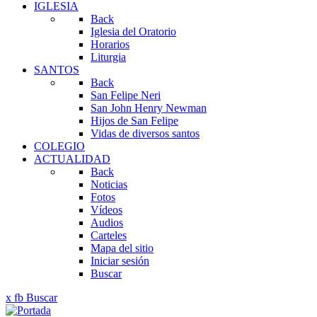
IGLESIA
Back
Iglesia del Oratorio
Horarios
Liturgia
SANTOS
Back
San Felipe Neri
San John Henry Newman
Hijos de San Felipe
Vidas de diversos santos
COLEGIO
ACTUALIDAD
Back
Noticias
Fotos
Vídeos
Audios
Carteles
Mapa del sitio
Iniciar sesión
Buscar
x
fb
Buscar