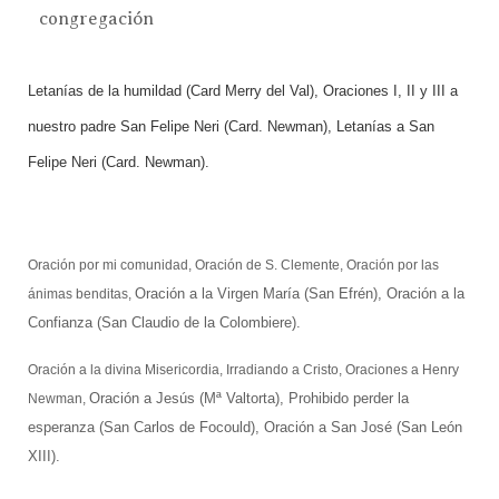
L
etanías de la humildad
(Card Merry del Val),
Oraciones I, II y III a
nuestro padre San Felipe Neri
(Card. Newman),
Letanías a San
Felipe Neri
(Card. Newman).
Oración por mi comunidad, Oración de S. Clemente, Oración por las
Oración a la Virgen María
(San Efrén
),
Oración a la
ánimas benditas,
Confianza
(San Claudio de la Colombiere).
Oración a la divina Misericordia, Irradiando a Cristo, Oraciones a Henry
Oración a Jesús
(Mª Valtorta)
, Prohibido perder la
Newman,
esperanza
(San Carlos de Focould),
Oración a San José
(San León
XIII).