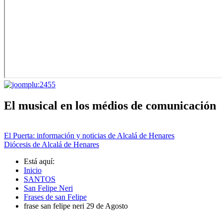
El musical en los médios de comunicación
El Puerta: información y noticias de Alcalá de Henares
Diócesis de Alcalá de Henares
Está aquí:
Inicio
SANTOS
San Felipe Neri
Frases de san Felipe
frase san felipe neri 29 de Agosto