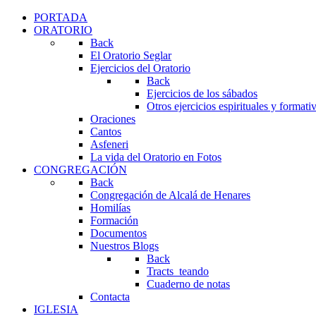
PORTADA
ORATORIO
Back
El Oratorio Seglar
Ejercicios del Oratorio
Back
Ejercicios de los sábados
Otros ejercicios espirituales y formati
Oraciones
Cantos
Asfeneri
La vida del Oratorio en Fotos
CONGREGACIÓN
Back
Congregación de Alcalá de Henares
Homilías
Formación
Documentos
Nuestros Blogs
Back
Tracts_teando
Cuaderno de notas
Contacta
IGLESIA