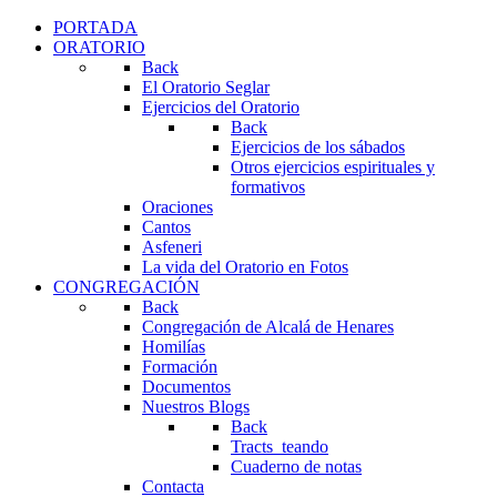
PORTADA
ORATORIO
Back
El Oratorio Seglar
Ejercicios del Oratorio
Back
Ejercicios de los sábados
Otros ejercicios espirituales y
formativos
Oraciones
Cantos
Asfeneri
La vida del Oratorio en Fotos
CONGREGACIÓN
Back
Congregación de Alcalá de Henares
Homilías
Formación
Documentos
Nuestros Blogs
Back
Tracts_teando
Cuaderno de notas
Contacta