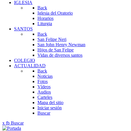
IGLESIA
Back
Iglesia del Oratorio
Horarios
Liturgia
SANTOS
Back
San Felipe Neri
San John Henry Newman
Hijos de San Felipe
Vidas de diversos santos
COLEGIO
ACTUALIDAD
Back
Noticias
Fotos
Vídeos
Audios
Carteles
Mapa del sitio
Iniciar sesión
Buscar
x
fb
Buscar