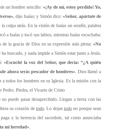
s de un hombre sencillo:
«¡Ay de mí, estoy perdido! Yo,
iverso»
, dijo Isaías; y Simón dice:
«Señor, apártate de
la culpa atrás. En la visión de Isaías un serafín, palabra
ó a Isaías y tocó sus labios, mientras Isaías escuchaba:
as de la gracia de Dios en su expresión más plena:
«No
le ha buscado, y nada impide a Simón estar junto a Jesús.
á:
«Escuché la voz del Señor, que decía: “¿A quién
sde ahora serás pescador de hombres»
. Dios llamó a
r a todos los hombres en su Iglesia. Es la misión con la
r Pedro, Piedra, el Vicario de Cristo
e no puede pasar desapercibido. Llegan a tierra con las
libera su corazón de
todo
. Lo dejan
todo
no porque sean
 paga y la herencia del sacerdote, tal como anunciaba
nta mi heredad»
.