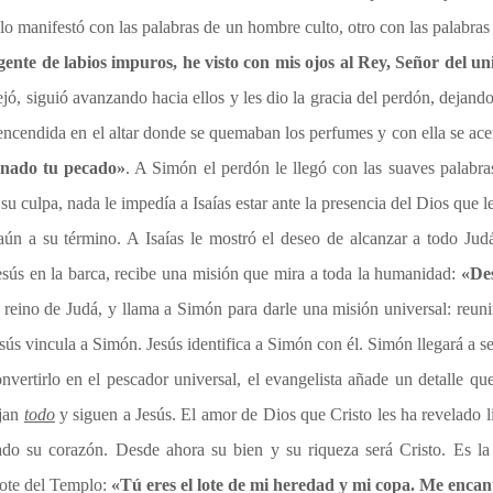
lo manifestó con las palabras de un hombre culto, otro con las palabra
nte de labios impuros, he visto con mis ojos al Rey, Señor del un
ejó, siguió avanzando hacia ellos y les dio la gracia del perdón, dejando 
ncendida en el altar donde se quemaban los perfumes y con ella se acerc
onado tu pecado»
. A Simón el perdón le llegó con las suaves palabr
su culpa, nada le impedía a Isaías estar ante la presencia del Dios que 
ún a su término. A Isaías le mostró el deseo de alcanzar a todo Jud
Jesús en la barca, recibe una misión que mira a toda la humanidad:
«De
 reino de Judá, y llama a Simón para darle una misión universal: reuni
esús vincula a Simón. Jesús identifica a Simón con él. Simón llegará a se
nvertirlo en el pescador universal, el evangelista añade un detalle qu
ejan
todo
y siguen a Jesús. El amor de Dios que Cristo les ha revelado 
ado su corazón. Desde ahora su bien y su riqueza será Cristo. Es la
dote del Templo:
«Tú eres el lote de mi heredad y mi copa. Me enca