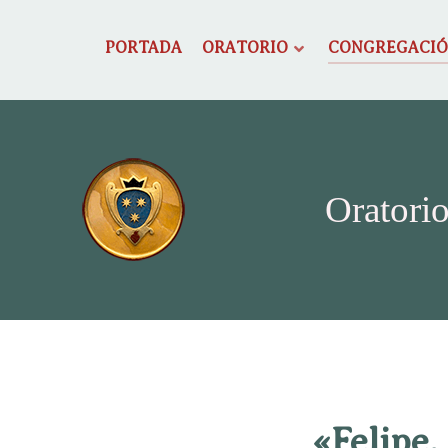
PORTADA
ORATORIO
CONGREGACI
Oratorio
«Felipe,