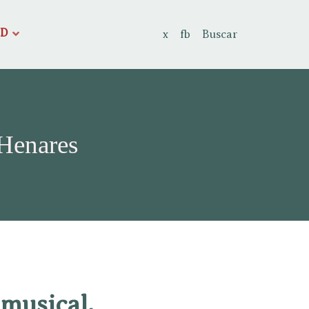
AD
x
fb
Buscar
 Henares
 musical.