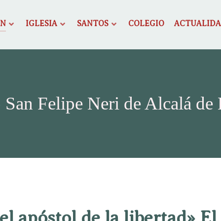
ÓN
IGLESIA
SANTOS
COLEGIO
ACTUALID
 San Felipe Neri de Alcalá de
 el apóstol de la libertad» El