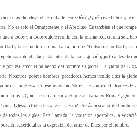
 vacilar los dinteles del Templo de Jerusalén? ¿Quién es el Dios que e
tierra. No es solo el Omnipotente y el Absoluto. Es también el que rompe 
 a uno a todos y a todos quiere reunir, con la misma red, en una sola 
 unidad y la comunión, en una barca, porque él mismo es unidad y comu
 repetimos ante el altar justo antes de la consagración, justo antes de
ue por ese amor él ha hecho del hombre su gloria. La gloria de Dios,
oria. Nosotros, pobres hombres, pecadores, hemos venido a ser la glori
scador de hombres». En ese momento Simón no conoce el alcance de su
r a todos. ¿Quién le iba a decir a él que acabaría en Roma? ¿Quién le
a Única Iglesia a todos los que se salvan? «Serás pescador de hombres»
y de todos los siglos. Esta llamada, la vocación apostólica, la vocaci
vocación sacerdotal es la expresión del amor de Dios por el hombre.