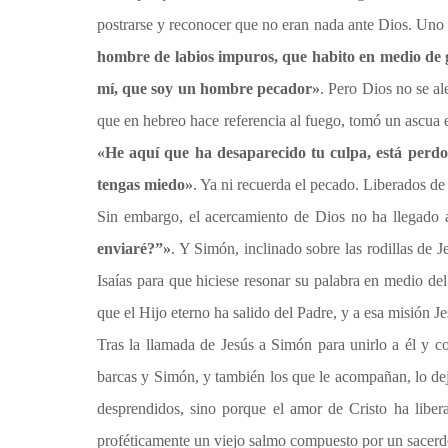
postrarse y reconocer que no eran nada ante Dios. Uno 
hombre de labios impuros, que habito en medio de ge
mí, que soy un hombre pecador»
. Pero Dios no se al
que en hebreo hace referencia al fuego, tomó un ascua e
«He aquí que ha desaparecido tu culpa, está perd
tengas miedo»
. Ya ni recuerda el pecado. Liberados de 
Sin embargo, el acercamiento de Dios no ha llegado a
enviaré?”»
. Y Simón, inclinado sobre las rodillas de 
Isaías para que hiciese resonar su palabra en medio del
que el Hijo eterno ha salido del Padre, y a esa misión J
Tras la llamada de Jesús a Simón para unirlo a él y co
barcas y Simón, y también los que le acompañan, lo d
desprendidos, sino porque el amor de Cristo ha liber
proféticamente un viejo salmo compuesto por un sacer