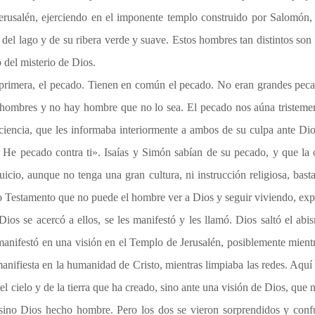
e Jerusalén, ejerciendo en el imponente templo construido por Salomón,
ul del lago y de su ribera verde y suave. Estos hombres tan distintos s
 del misterio de Dios.
a primera, el pecado. Tienen en común el pecado. No eran grandes pe
 hombres y no hay hombre que no lo sea. El pecado nos aúna tristement
ciencia, que les informaba interiormente a ambos de su culpa ante Di
 He pecado contra ti». Isaías y Simón sabían de su pecado, y que la
cio, aunque no tenga una gran cultura, ni instrucción religiosa, basta
uo Testamento que no puede el hombre ver a Dios y seguir viviendo, expres
os se acercó a ellos, se les manifestó y les llamó. Dios saltó el ab
manifestó en una visión en el Templo de Jerusalén, posiblemente mientra
anifiesta en la humanidad de Cristo, mientras limpiaba las redes. Aquí 
 cielo y de la tierra que ha creado, sino ante una visión de Dios, que n
ino Dios hecho hombre. Pero los dos se vieron sorprendidos y confu