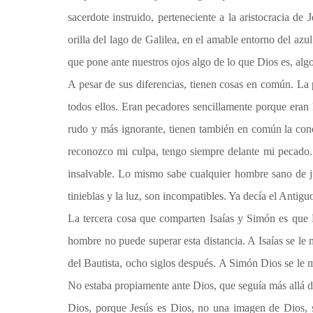
sacerdote instruido, perteneciente a la aristocracia d
orilla del lago de Galilea, en el amable entorno del az
que pone ante nuestros ojos algo de lo que Dios es, algo
A pesar de sus diferencias, tienen cosas en común. L
todos ellos. Eran pecadores sencillamente porque eran
rudo y más ignorante, tienen también en común la con
reconozco mi culpa, tengo siempre delante mi pecado.
insalvable. Lo mismo sabe cualquier hombre sano de jui
tinieblas y la luz, son incompatibles. Ya decía el Antig
La tercera cosa que comparten Isaías y Simón es que Di
hombre no puede superar esta distancia. A Isaías se le 
del Bautista, ocho siglos después. A Simón Dios se le m
No estaba propiamente ante Dios, que seguía más allá del
Dios, porque Jesús es Dios, no una imagen de Dios, s