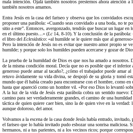
mala intención. Ojalá también nosotros prestemos ahora atención a 
también nosotros amamos.
Entra Jesús en la casa del fariseo y observa que los convidados esc
proponer una parábola: «Cuando seas convidado a una boda, no te pong
sitio a este”. Entonces, avergonzado, tendrás que buscar un lugar en
en el último puesto…» (
Lc
14, 8-10). Y la conclusión de la parábola:
el libro del
Eclesiástico
: «al humilde se le quiere más que al generoso
Pero la intención de Jesús no es evitar que nuestro amor propio se 
humilde; y porque solo los humildes pueden acercarse y gozar de Dio
La prueba de la humildad de Dios es que nos ha amado a nosotros. D
de la misma condición moral. Decía que no es posible que el inferio
generoso puede amar al tacaño?, ¿cómo el trabajador puede amar al
retuvo ávidamente su vida divina, se despojó de su gloria y tomó est
mundo que él había creado para encontrarse con el hombre, como en un
hasta que apareció como un hombre vil. «Por eso Dios lo levantó sobre
A la luz de la vida de Jesús esta parábola cobra un sentido nuevo
camino para ser verdaderamente grandes, el camino de una humildad 
táctica de quien quiere caer bien, sino la de quien vive en la verdad
aunque doloroso, del amor.
Volvamos a la escena de la casa donde Jesús había entrado, invitado,
el fariseo que lo había invitado pudo esbozar una sonrisa maliciosa. 
hermanos, ni a tus parientes, ni a los vecinos ricos; porque corresp