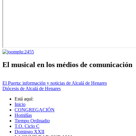
El musical en los médios de comunicación
El Puerta: información y noticias de Alcalá de Henares
Diócesis de Alcalá de Henares
Está aquí:
Inicio
CONGREGACIÓN
Homilías
Tiempo Ordinadio
T.O. Ciclo C
Domingo XXII