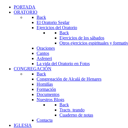
PORTADA
ORATORIO
Back
El Oratorio Seglar
Ejercicios del Oratorio
Back
Ejercicios de los sábados
Otros ejercicios espirituales y formati
Oraciones
Cantos
Asfeneri
La vida del Oratorio en Fotos
CONGREGACIÓN
Back
Congregación de Alcalá de Henares
Homilías
Formación
Documentos
Nuestros Blogs
Back
Tracts_teando
Cuaderno de notas
Contacta
IGLESIA