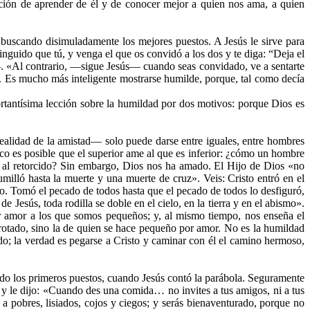
nción de aprender de él y de conocer mejor a quien nos ama, a quien
 buscando disimuladamente los mejores puestos. A Jesús le sirve para
guido que tú, y venga el que os convidó a los dos y te diga: “Deja el
e—. «Al contrario, —sigue Jesús— cuando seas convidado, ve a sentarte
o». Es mucho más inteligente mostrarse humilde, porque, tal como decía
rtantísima lección sobre la humildad por dos motivos: porque Dios es
alidad de la amistad— solo puede darse entre iguales, entre hombres
o es posible que el superior ame al que es inferior: ¿cómo un hombre
 al retorcido? Sin embargo, Dios nos ha amado. El Hijo de Dios «no
milló hasta la muerte y una muerte de cruz». Veis: Cristo entró en el
o. Tomó el pecado de todos hasta que el pecado de todos lo desfiguró,
esús, toda rodilla se doble en el cielo, en la tierra y en el abismo».
r amor a los que somos pequeños; y, al mismo tiempo, nos enseña el
otado, sino la de quien se hace pequeño por amor. No es la humildad
ado; la verdad es pegarse a Cristo y caminar con él el camino hermoso,
ndo los primeros puestos, cuando Jesús contó la parábola. Seguramente
— y le dijo: «Cuando des una comida… no invites a tus amigos, ni a tus
a pobres, lisiados, cojos y ciegos; y serás bienaventurado, porque no