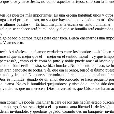
lo que dice y hace Jesús, no como aquellos fariseos, sino con la inte
ogen los puestos más importantes. Es una escena habitual: unos y otros
as en el primer puesto, no sea que haya sido convidado otro más distin
 los últimos puestos» —Es fácil imaginar la escena un tanto humillant
 «el que se enaltece será humillado; y el que se humilla será enaltecid
».
vea golpeado o darnos reglas para caer bien. Busca enseñarnos una impo
s. Veamos esto.
ecía Aristóteles que el amor verdadero entre los hombres —habla en re
r ame al que es mejor que él —mejor en el sentido moral—, y que tampoc
 perezoso?, ¿cómo el de corazón puro y noble puede amar al lascivo y
a condición servil nuestra, se hizo hombre. No contento con eso, se hu
 gran banquete de bodas, y él, que era el Señor, buscó el último puest
 todo y le dio el Nombre-sobre-todo-nombre, de modo que al nombre de J
: Dios es humilde, guiado de un amor desconocido se hace pequeño po
que ama. No es la humildad quejumbrosa y triste de quien ha sido derr
: la verdad es que no merece a Dios; la verdad es que Cristo nos ha am
 para comer. Os podéis imaginar la cara de los que habían estado busca
Sin embargo, Jesús se dirigió a él —¡cuánta santa libertad la de Jesús!
onderán invitándote, y quedarás pagado. Cuando des un banquete, invita 