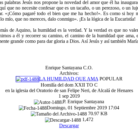
stas palabras Jesús nos propone la novedad del amor que él ha inaugur
aquí que no necesite confesar que es un tacaño, o un perezoso, o un lu
ar. «¡Cómo pagaré todo el bien que me ha hecho!». Es como si hoy nos
o mío, que no mereces, dalo conmigo». ¡Es la lógica de la Eucaristía!
más de Aquino, la humildad es la verdad. Y la verdad es que no vale
unirnos a él y recorrer su camino, el camino de la humildad que ama, e
mente grande como para dar gloria a Dios. Así Jesús y así también María
Enrique Santayana C.O.
Archivos:
LA HUMILDAD QUE AMA
POPULAR
Homilía del dom XXII TO C
en la iglesia del Oratorio de san Felipe Neri, de Alcalá de Henares
1 sep 2019
;P. Enrique Santayana
Domingo, 01 Septiembre 2019 17:04
70.97 KB
1,472
Descargar