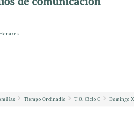
dios de comunicación
e Henares
milías
Tiempo Ordinadio
T.O. Ciclo C
Domingo 