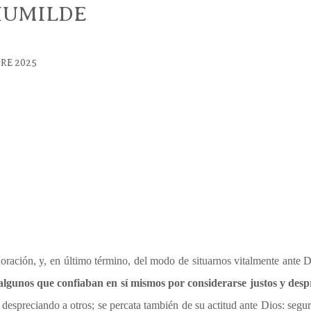
 HUMILDE
RE 2025
ración, y, en último término, del modo de situarnos vitalmente ante Di
algunos que confiaban en sí mismos por considerarse justos y des
spreciando a otros; se percata también de su actitud ante Dios: seguro