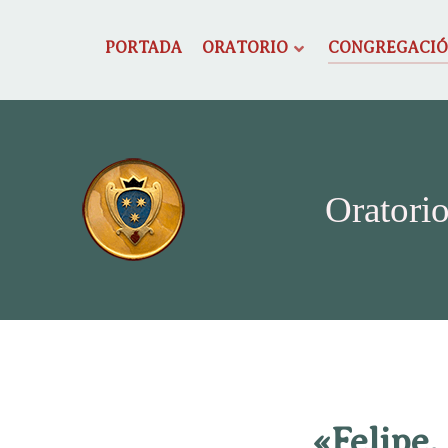
PORTADA
ORATORIO
CONGREGACI
Oratorio
«Felipe,