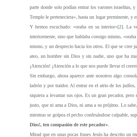
parte donde solo podían entrar los varones israelitas, 
Templo le perteneciera», hasta un lugar preminente, y em
Y hemos escuchado: «oraba en su interior»
[2]
. La v
interiormente, sino que hablaba consigo mismo, «oraba p
mismo, y un desprecio hacia los otros. El que se cree ju
ateo, un hombre sin Dios y sin nadie, uno que ha mat
¡Atención! ¡Atención a lo que nos puede llevar el creerno
Sin embargo, ahora aparece ante nosotros algo consol
ladrón y por traidor. Al entrar en el atrio de los judí
siquiera a levantar sus ojos. Es un gran pecador, pero
justo, que ni ama a Dios, ni ama a su prójimo. Lo sabe
mientras se golpea el pecho confesándose culpable, supl
Dios!, ten compasión de este pecador»
.
Mirad que en unas pocas frases Jesús ha descrito un mo