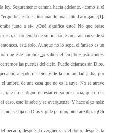
e la ley. Seguramente camina hacia adelante, «como si el
 “erguido”, esto es, insinuando una actitud arrogante
[1]
.
«oraba junto a sí». ¿Qué significa esto? No que orase
or eso, el contenido de su oración es una alabanza de sí
 entonces, está solo. Aunque no lo sepa, el fariseo es un
 dirá que este hombre
n
o salió del templo «justificado».
cerrarnos las puertas del cielo. Puede dejarnos sin Dios.
pecador, alejado de Dios y de la comunidad judía, por
so el umbral de una casa que no es la suya. No se atreve
os, que no es digno de estar en su presencia, que no es
el caso, este lo sabe y se avergüenza. Y hace algo más:
ismo, se fija en Dios y pide perdón, pide auxilio:
«¡Oh
del pecado; después la vergüenza y el dolor; después la