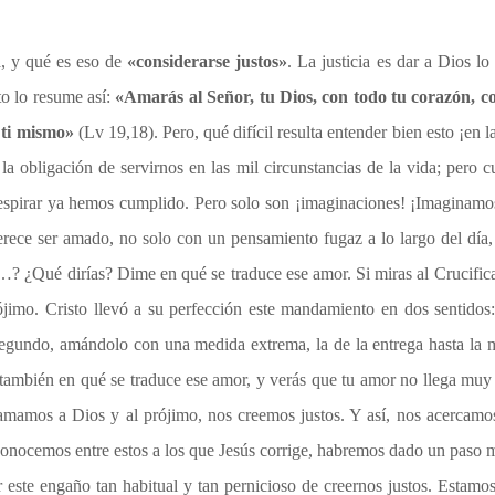
a, y qué es eso de
«considerarse justos»
. La justicia es dar a Dios l
o lo resume así:
«Amarás al Señor, tu Dios, con todo tu corazón, co
 ti mismo»
(Lv 19,18). Pero, qué difícil resulta entender bien esto ¡en
la obligación de servirnos en las mil circunstancias de la vida; per
espirar ya hemos cumplido. Pero solo son ¡imaginaciones! ¡Imaginam
e ser amado, no solo con un pensamiento fugaz a lo largo del día, s
? ¿Qué dirías? Dime en qué se traduce ese amor. Si miras al Crucifica
ójimo. Cristo llevó a su perfección este mandamiento en dos sentidos
segundo, amándolo con una medida extrema, la de la entrega hasta la m
 también en qué se traduce ese amor, y verás que tu amor no llega mu
mamos a Dios y al prójimo, nos creemos justos. Y así, nos acercamos
onocemos entre estos a los que Jesús corrige, habremos dado un paso 
este engaño tan habitual y tan pernicioso de creernos justos. Estamos e