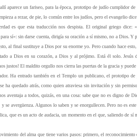
y allí aparece un fariseo, para la época, prototipo de judío cumplidor d
pieza a rezar, de pie, lo común entre los judíos, pero el evangelio dice
erdad es que esta traducción nos despista. El original griego dice: 
ara sí»: sin darse cuenta, dirigía su oración a sí mismo, no a Dios. Y p
sto, al final sustituye a Dios por su enorme yo. Pero cuando hace esto,
ado a Dios en su corazón, a Dios y al prójimo. Está él solo. Jesús
s justos! El maldito orgullo nos cierra las puertas de la gracia y puede 
ador. Ha entrado también en el Templo un publicano, el prototipo de 
os, se ha quedado atrás, como quien atraviesa sin invitación y sin permi
 nos aventaja a todos, quizás, en una cosa: sabe que no es digno de Di
, y se avergüenza. Algunos lo saben y se enorgullecen. Pero no es este 
ica, que es un acto de audacia, un momento en el que, saliendo de sí m
vimiento del alma que tiene varios pasos: primero, el reconocimiento 