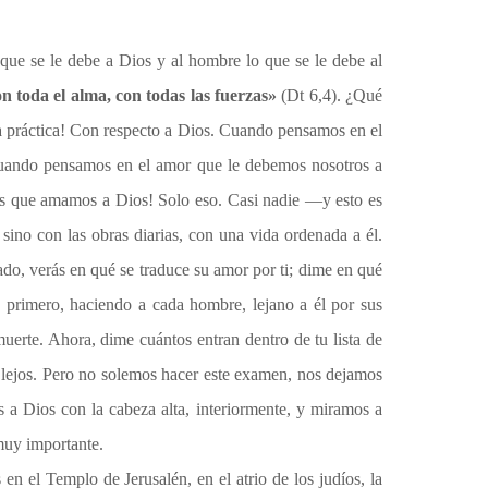
o que se le debe a Dios y al hombre lo que se le debe al
n toda el alma, con todas las fuerzas»
(Dt 6,4). ¿Qué
 la práctica! Con respecto a Dios. Cuando pensamos en el
o cuando pensamos en el amor que le debemos nosotros a
os que amamos a Dios! Solo eso. Casi nadie —y esto es
ino con las obras diarias, con una vida ordenada a él.
do, verás en qué se traduce su amor por ti; dime en qué
: primero, haciendo a cada hombre, lejano a él por sus
uerte. Ahora, dime cuántos entran dentro de tu lista de
y lejos. Pero no solemos hacer este examen, nos dejamos
 a Dios con la cabeza alta, interiormente, y miramos a
muy importante.
n el Templo de Jerusalén, en el atrio de los judíos, la