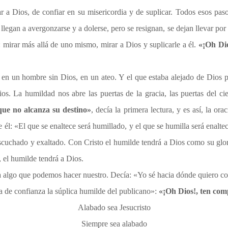
ar a Dios, de confiar en su misericordia y de suplicar. Todos esos p
 llegan a avergonzarse y a dolerse, pero se resignan, se dejan llevar por
o: mirar más allá de uno mismo, mirar a Dios y suplicarle a él.
«¡Oh Dio
rte en un hombre sin Dios, en un ateo. Y el que estaba alejado de Dios
ios. La humildad nos abre las puertas de la gracia, las puertas del c
 que no alcanza su destino»
, decía la primera lectura, y es así, la o
 él: «El que se enaltece será humillado, y el que se humilla será enalte
scuchado y exaltado. Con Cristo el humilde tendrá a Dios como su glor
, el humilde tendrá a Dios.
ía algo que podemos hacer nuestro. Decía: «Yo sé hacia dónde quiero co
ena de confianza la súplica humilde del publicano»:
«¡Oh Dios!, ten com
Alabado sea Jesucristo
Siempre sea alabado