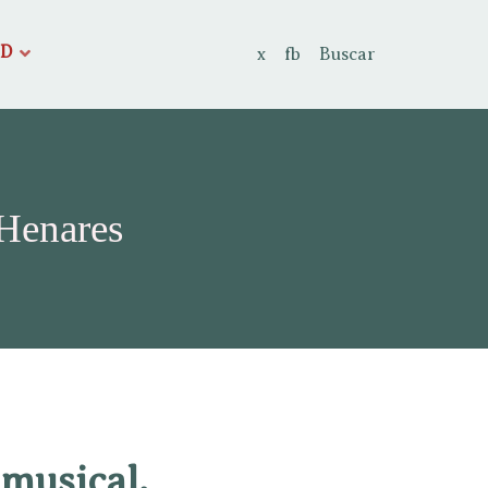
AD
x
fb
Buscar
 Henares
 musical.