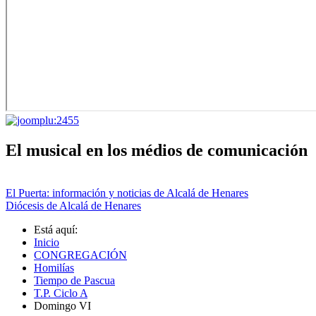
El musical en los médios de comunicación
El Puerta: información y noticias de Alcalá de Henares
Diócesis de Alcalá de Henares
Está aquí:
Inicio
CONGREGACIÓN
Homilías
Tiempo de Pascua
T.P. Ciclo A
Domingo VI