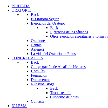
PORTADA
ORATORIO
Back
El Oratorio Seglar
Ejercicios del Oratorio
Back
Ejercicios de los sábados
Otros ejercicios espirituales y formati
Oraciones
Cantos
Asfeneri
La vida del Oratorio en Fotos
CONGREGACIÓN
Back
Congregación de Alcalá de Henares
Homilías
Formación
Documentos
Nuestros Blogs
Back
Tracts_teando
Cuaderno de notas
Contacta
IGLESIA