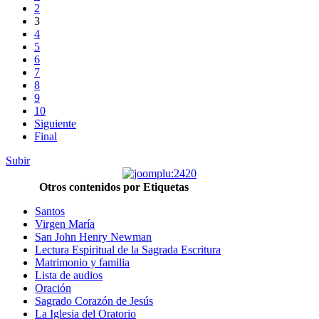
2
3
4
5
6
7
8
9
10
Siguiente
Final
Subir
Otros contenidos por Etiquetas
Santos
Virgen María
San John Henry Newman
Lectura Espiritual de la Sagrada Escritura
Matrimonio y familia
Lista de audios
Oración
Sagrado Corazón de Jesús
La Iglesia del Oratorio