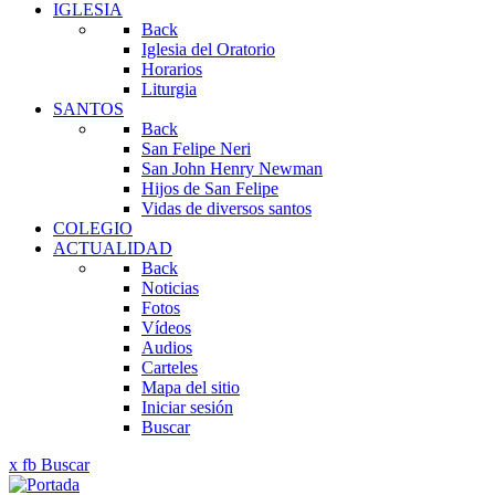
IGLESIA
Back
Iglesia del Oratorio
Horarios
Liturgia
SANTOS
Back
San Felipe Neri
San John Henry Newman
Hijos de San Felipe
Vidas de diversos santos
COLEGIO
ACTUALIDAD
Back
Noticias
Fotos
Vídeos
Audios
Carteles
Mapa del sitio
Iniciar sesión
Buscar
x
fb
Buscar