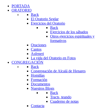
PORTADA
ORATORIO
Back
El Oratorio Seglar
Ejercicios del Oratorio
Back
Ejercicios de los sábados
Otros ejercicios espirituales y
formativos
Oraciones
Cantos
Asfeneri
La vida del Oratorio en Fotos
CONGREGACIÓN
Back
Congregación de Alcalá de Henares
Homilías
Formación
Documentos
Nuestros Blogs
Back
Tracts_teando
Cuaderno de notas
Contacta